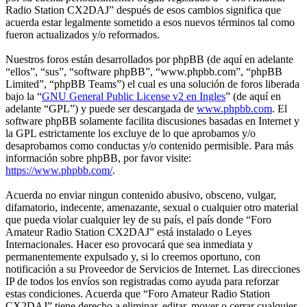
Radio Station CX2DAJ” después de esos cambios significa que
acuerda estar legalmente sometido a esos nuevos términos tal como
fueron actualizados y/o reformados.
Nuestros foros están desarrollados por phpBB (de aquí en adelante
“ellos”, “sus”, “software phpBB”, “www.phpbb.com”, “phpBB
Limited”, “phpBB Teams”) el cual es una solución de foros liberada
bajo la “
GNU General Public License v2 en Ingles
” (de aquí en
adelante “GPL”) y puede ser descargada de
www.phpbb.com
. El
software phpBB solamente facilita discusiones basadas en Internet y
la GPL estrictamente los excluye de lo que aprobamos y/o
desaprobamos como conductas y/o contenido permisible. Para más
información sobre phpBB, por favor visite:
https://www.phpbb.com/
.
Acuerda no enviar ningun contenido abusivo, obsceno, vulgar,
difamatorio, indecente, amenazante, sexual o cualquier otro material
que pueda violar cualquier ley de su país, el país donde “Foro
Amateur Radio Station CX2DAJ” está instalado o Leyes
Internacionales. Hacer eso provocará que sea inmediata y
permanentemente expulsado y, si lo creemos oportuno, con
notificación a su Proveedor de Servicios de Internet. Las direcciones
IP de todos los envíos son registradas como ayuda para reforzar
estas condiciones. Acuerda que “Foro Amateur Radio Station
CX2DAJ” tiene derecho a eliminar, editar, mover o cerrar cualquier