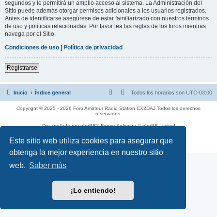
segundos y le permitirá un amplio acceso al sistema. La Administración del
Sitio puede además otorgar permisos adicionales a los usuarios registrados.
Antes de identificarse asegúrese de estar familiarizado con nuestros términos
de uso y políticas relacionadas. Por favor lea las reglas de los foros mientras
navega por el Sitio.
Condiciones de uso
|
Política de privacidad
Registrarse
Inicio
Índice general
Todos los horarios son
UTC-03:00
Copyright © 2025 - 2026 Foro Amateur Radio Station CX2DAJ Todos los derechos
reservados.
Desarrollado por
phpBB
® Forum Software © phpBB Limited
Traducción al español por
phpBB España
Este sitio web utiliza cookies para asegurar que
Privacidad
|
Condiciones
obtenga la mejor experiencia en nuestro sitio
web.
Saber más
¡Lo entiendo!