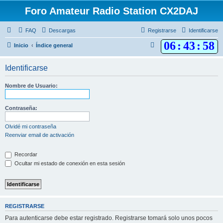
Foro Amateur Radio Station CX2DAJ
FAQ
Descargas
Registrarse
Identificarse
06
:
43
:
58
B
Inicio
Índice general
u
Identificarse
s
c
Nombre de Usuario:
a
r
Contraseña:
Olvidé mi contraseña
Reenviar email de activación
Recordar
Ocultar mi estado de conexión en esta sesión
REGISTRARSE
Para autenticarse debe estar registrado. Registrarse tomará solo unos pocos