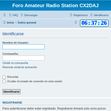
Foro Amateur Radio Station CX2DAJ
FAQ
Descargas
Registrarse
Identificarse
06
:
37
:
26
B
Inicio
Índice general
u
Identificarse
s
c
Nombre de Usuario:
a
r
Contraseña:
Olvidé mi contraseña
Reenviar email de activación
Recordar
Ocultar mi estado de conexión en esta sesión
REGISTRARSE
Para autenticarse debe estar registrado. Registrarse tomará solo unos pocos