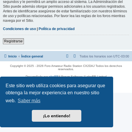
segundos y le permitirá un amplio acceso al sistema. La Administración del
Sitio puede además otorgar permisos adicionales a los usuarios registrados.
Antes de identificarse asegúrese de estar familiarizado con nuestros términos
de uso y políticas relacionadas. Por favor lea las reglas de los foros mientras
navega por el Sitio.
Condiciones de uso
|
Política de privacidad
Registrarse
Inicio
Índice general
Todos los horarios son
UTC-03:00
Copyright © 2025 - 2026 Foro Amateur Radio Station CX2DAJ Todos los derechos
reservados.
Desarrollado por
phpBB
® Forum Software © phpBB Limited
Traducción al español por
phpBB España
Este sitio web utiliza cookies para asegurar que
Privacidad
|
Condiciones
obtenga la mejor experiencia en nuestro sitio
web.
Saber más
¡Lo entiendo!