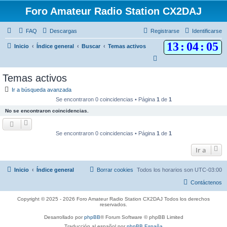
Foro Amateur Radio Station CX2DAJ
FAQ
Descargas
Registrarse
Identificarse
13
:
04
:
05
Inicio
Índice general
Buscar
Temas activos
B
u
Temas activos
s
Ir a búsqueda avanzada
c
Se encontraron 0 coincidencias • Página
1
de
1
a
No se encontraron coincidencias.
r
Se encontraron 0 coincidencias • Página
1
de
1
Ir a
Inicio
Índice general
Borrar cookies
Todos los horarios son
UTC-03:00
Contáctenos
Copyright © 2025 - 2026 Foro Amateur Radio Station CX2DAJ Todos los derechos
reservados.
Desarrollado por
phpBB
® Forum Software © phpBB Limited
Traducción al español por
phpBB España