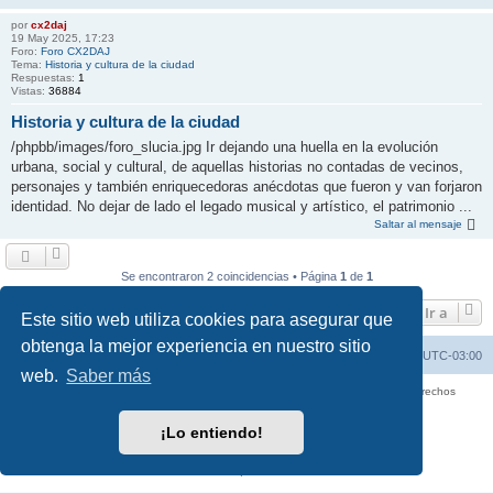
por
cx2daj
19 May 2025, 17:23
Foro:
Foro CX2DAJ
Tema:
Historia y cultura de la ciudad
Respuestas:
1
Vistas:
36884
Historia y cultura de la ciudad
/phpbb/images/foro_slucia.jpg Ir dejando una huella en la evolución
urbana, social y cultural, de aquellas historias no contadas de vecinos,
personajes y también enriquecedoras anécdotas que fueron y van forjaron
identidad. No dejar de lado el legado musical y artístico, el patrimonio ...
Saltar al mensaje
Se encontraron 2 coincidencias • Página
1
de
1
Ir a
Este sitio web utiliza cookies para asegurar que
obtenga la mejor experiencia en nuestro sitio
Inicio
Índice general
Todos los horarios son
UTC-03:00
web.
Saber más
Copyright © 2025 - 2026 Foro Amateur Radio Station CX2DAJ Todos los derechos
reservados.
¡Lo entiendo!
Desarrollado por
phpBB
® Forum Software © phpBB Limited
Traducción al español por
phpBB España
Privacidad
|
Condiciones