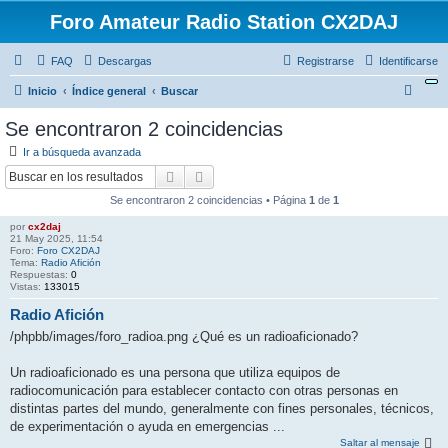
Foro Amateur Radio Station CX2DAJ
FAQ
Descargas
Registrarse
Identificarse
B
Inicio
Índice general
Buscar
u
Se encontraron 2 coincidencias
s
Ir a búsqueda avanzada
c
Buscar
Búsqueda avanzada
a
Se encontraron 2 coincidencias • Página
1
de
1
r
por
cx2daj
21 May 2025, 11:54
Foro:
Foro CX2DAJ
Tema:
Radio Afición
Respuestas:
0
Vistas:
133015
Radio Afición
/phpbb/images/foro_radioa.png ¿Qué es un radioaficionado?
Un radioaficionado es una persona que utiliza equipos de
radiocomunicación para establecer contacto con otras personas en
distintas partes del mundo, generalmente con fines personales, técnicos,
de experimentación o ayuda en emergencias ...
Saltar al mensaje