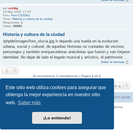
por
cx2daj
19 May 2025, 17:23
Foro:
Foro CX2DAJ
Tema:
Historia y cultura de la ciudad
Respuestas:
1
Vistas:
36884
Historia y cultura de la ciudad
/phpbb/images/foro_slucia.jpg Ir dejando una huella en la evolución
urbana, social y cultural, de aquellas historias no contadas de vecinos,
personajes y también enriquecedoras anécdotas que fueron y van forjaron
identidad. No dejar de lado el legado musical y artístico, el patrimonio ...
Saltar al mensaje
Se encontraron 2 coincidencias • Página
1
de
1
Ir a
Este sitio web utiliza cookies para asegurar que
obtenga la mejor experiencia en nuestro sitio
Inicio
Índice general
Todos los horarios son
UTC-03:00
web.
Saber más
Copyright © 2025 - 2026 Foro Amateur Radio Station CX2DAJ Todos los derechos
reservados.
¡Lo entiendo!
Desarrollado por
phpBB
® Forum Software © phpBB Limited
Traducción al español por
phpBB España
Privacidad
|
Condiciones