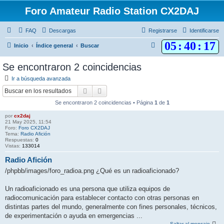
Foro Amateur Radio Station CX2DAJ
FAQ
Descargas
Registrarse
Identificarse
05
:
40
:
17
B
Inicio
Índice general
Buscar
u
Se encontraron 2 coincidencias
s
Ir a búsqueda avanzada
c
Buscar
Búsqueda avanzada
a
Se encontraron 2 coincidencias • Página
1
de
1
r
por
cx2daj
21 May 2025, 11:54
Foro:
Foro CX2DAJ
Tema:
Radio Afición
Respuestas:
0
Vistas:
133014
Radio Afición
/phpbb/images/foro_radioa.png ¿Qué es un radioaficionado?
Un radioaficionado es una persona que utiliza equipos de
radiocomunicación para establecer contacto con otras personas en
distintas partes del mundo, generalmente con fines personales, técnicos,
de experimentación o ayuda en emergencias ...
Saltar al mensaje