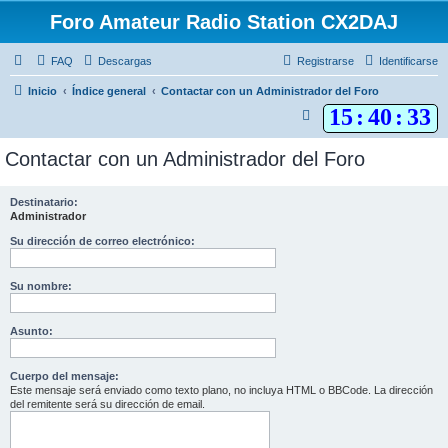
Foro Amateur Radio Station CX2DAJ
FAQ
Descargas
Registrarse
Identificarse
Inicio
Índice general
Contactar con un Administrador del Foro
15
:
40
:
33
B
u
Contactar con un Administrador del Foro
s
c
Destinatario:
a
Administrador
r
Su dirección de correo electrónico:
Su nombre:
Asunto:
Cuerpo del mensaje:
Este mensaje será enviado como texto plano, no incluya HTML o BBCode. La dirección
del remitente será su dirección de email.