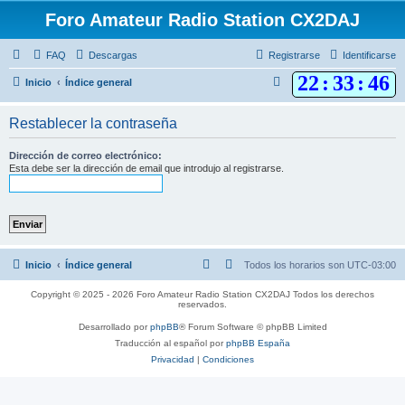
Foro Amateur Radio Station CX2DAJ
FAQ
Descargas
Registrarse
Identificarse
22
:
33
:
46
B
Inicio
Índice general
u
Restablecer la contraseña
s
c
Dirección de correo electrónico:
Esta debe ser la dirección de email que introdujo al registrarse.
a
r
Inicio
Índice general
Todos los horarios son
UTC-03:00
Copyright © 2025 - 2026 Foro Amateur Radio Station CX2DAJ Todos los derechos
reservados.
Desarrollado por
phpBB
® Forum Software © phpBB Limited
Traducción al español por
phpBB España
Privacidad
|
Condiciones