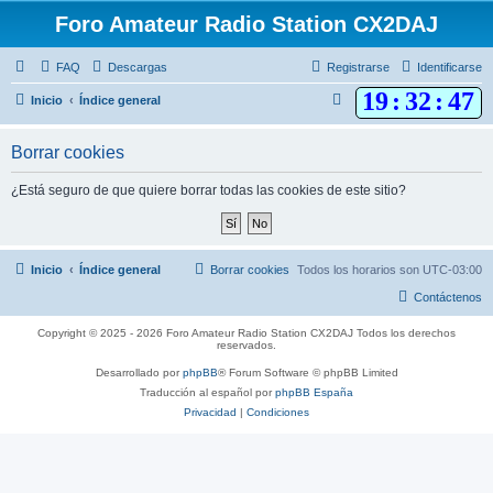
Foro Amateur Radio Station CX2DAJ
FAQ
Descargas
Registrarse
Identificarse
19
:
32
:
47
B
Inicio
Índice general
u
Borrar cookies
s
c
¿Está seguro de que quiere borrar todas las cookies de este sitio?
a
r
Inicio
Índice general
Borrar cookies
Todos los horarios son
UTC-03:00
Contáctenos
Copyright © 2025 - 2026 Foro Amateur Radio Station CX2DAJ Todos los derechos
reservados.
Desarrollado por
phpBB
® Forum Software © phpBB Limited
Traducción al español por
phpBB España
Privacidad
|
Condiciones