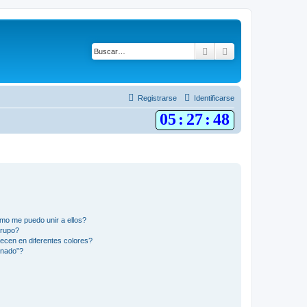
Buscar
Búsqueda avanza
Registrarse
Identificarse
05
:
27
:
49
mo me puedo unir a ellos?
Grupo?
ecen en diferentes colores?
inado”?