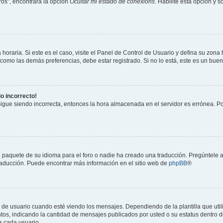
os”, encontrará la opción
Ocultar mi estado de conexións
. Habilite esta opción y 
horaria. Si este es el caso, visite el Panel de Control de Usuario y defina su zona
 como las demás preferencias, debe estar registrado. Si no lo está, este es un bu
do incorrecto!
 sigue siendo incorrecta, entonces la hora almacenada en el servidor es errónea. P
 paquete de su idioma para el foro o nadie ha creado una traducción. Pregúntele a
 traducción. Puede encontrar más información en el sitio web de
phpBB
®
suario cuando esté viendo los mensajes. Dependiendo de la plantilla que utilice
ntos, indicando la cantidad de mensajes publicados por usted o su estatus dentro
a cada usuario.