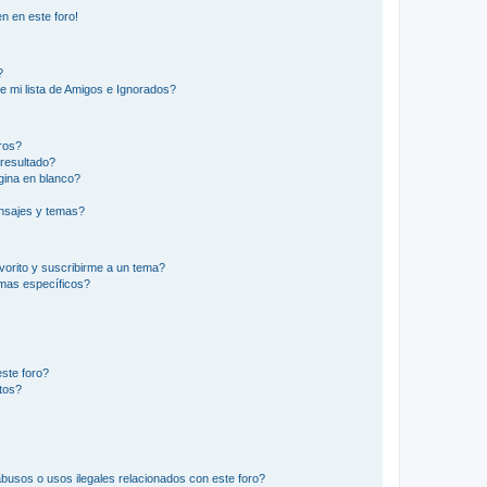
n en este foro!
?
e mi lista de Amigos e Ignorados?
ros?
resultado?
ina en blanco?
nsajes y temas?
vorito y suscribirme a un tema?
emas específicos?
ste foro?
tos?
busos o usos ilegales relacionados con este foro?