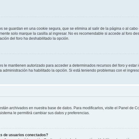
os se guardan en una cookie segura, que se elimina al salir de la página o al cab
ente solo marque la casilla al ingresar. No es recomendable si accede al foro des
tración del foro ha deshabilitado la opción.
les le mantienen autorizado para acceder a determinados recursos del foro y estar
 la administración ha habilitado la opción. Si está teniendo problemas con el ingres
 están archivados en nuestra base de datos. Para modificarlos, visite el Panel de 
 sistema le permitirá cambiar sus datos y preferencias.
as de usuarios conectados?