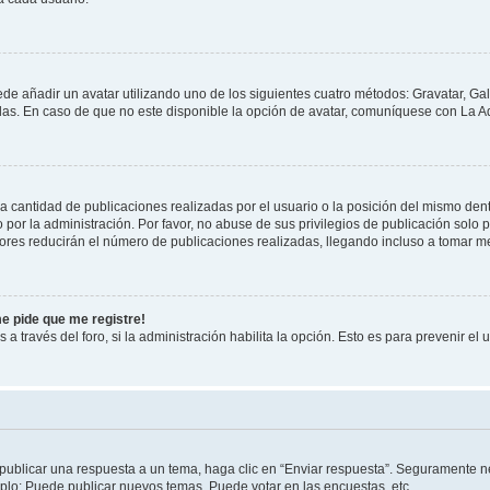
ede añadir un avatar utilizando uno de los siguientes cuatro métodos: Gravatar, Ga
s. En caso de que no este disponible la opción de avatar, comuníquese con La Ad
cantidad de publicaciones realizadas por el usuario o la posición del mismo dentr
r la administración. Por favor, no abuse de sus privilegios de publicación solo p
ores reducirán el número de publicaciones realizadas, llegando incluso a tomar me
me pide que me registre!
 a través del foro, si la administración habilita la opción. Esto es para prevenir e
publicar una respuesta a un tema, haga clic en “Enviar respuesta”. Seguramente ne
mplo: Puede publicar nuevos temas, Puede votar en las encuestas, etc.