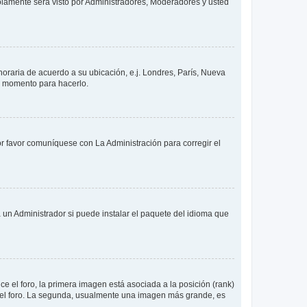
solamente será visto por Administradores, Moderadores y usted
 horaria de acuerdo a su ubicación, e.j. Londres, París, Nueva
en momento para hacerlo.
or favor comuníquese con La Administración para corregir el
 un Administrador si puede instalar el paquete del idioma que
 el foro, la primera imagen está asociada a la posición (rank)
 del foro. La segunda, usualmente una imagen más grande, es