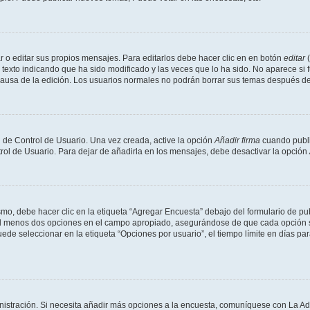
 o editar sus propios mensajes. Para editarlos debe hacer clic en en botón
editar
(
texto indicando que ha sido modificado y las veces que lo ha sido. No aparece si 
a causa de la edición. Los usuarios normales no podrán borrar sus temas después 
 de Control de Usuario. Una vez creada, active la opción
Añadir firma
cuando publi
trol de Usuario. Para dejar de añadirla en los mensajes, debe desactivar la opción
o, debe hacer clic en la etiqueta “Agregar Encuesta” debajo del formulario de publi
 al menos dos opciones en el campo apropiado, asegurándose de que cada opción se
 seleccionar en la etiqueta “Opciones por usuario”, el tiempo límite en días para 
inistración. Si necesita añadir más opciones a la encuesta, comuníquese con La Ad