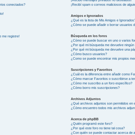
arios conectados?
¡Recibí spam o correos maliciosos de alguie
to!
Amigos e Ignorados
¿Qué es la lista de Mis Amigos e Ignorados
¿Cómo se puede añadir o borrar usuarios d
Búsqueda en los foros
e me registre!
¿Cómo se puede buscar en uno o varios fo
¿Por qué mi búsqueda me devuelve ningún 
¿Por qué mi búsqueda me devuelve una pág
¿Cómo busco usuarios?
¿Como se puede encontrar mis propios me
Suscripciones y Favoritos
¿Cuál es la diferencia entre añadir como Fa
¿Cómo marcar Favoritos o suscribirse a t
¿Cómo me suscribo a un foro específico?
¿Cómo borro mis suscripciones?
Archivos Adjuntos
¿Qué archivos adjuntos son permitidos en e
¿Cómo encuentro todos mis archivos adjun
Acerca de phpBB
¿Quién programó este foro?
¿Por qué este foro no tiene tal cosa?
¿Con quién se puede contactar acerca de a