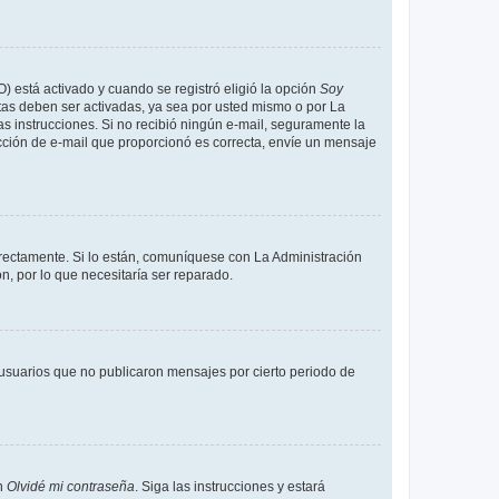
O) está activado y cuando se registró eligió la opción
Soy
tas deben ser activadas, ya sea por usted mismo o por La
 las instrucciones. Si no recibió ningún e-mail, seguramente la
rección de e-mail que proporcionó es correcta, envíe un mensaje
rrectamente. Si lo están, comuníquese con La Administración
n, por lo que necesitaría ser reparado.
usuarios que no publicaron mensajes por cierto periodo de
en
Olvidé mi contraseña
. Siga las instrucciones y estará