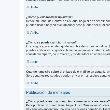
Arriba
¿Cómo puedo mostrar un avatar?
Desde su Panel de Control de Usuario, haga clic en “Perfil” pu
pueden usar o no y en que tamaño y peso pueden ser publicada
Arriba
¿Cómo se puede cambiar mi rango?
Los rangos aparecen debajo del nombre de usuario e indican la 
puede cambiar su rango directamente ya que está determinado po
consideran “spam”, no lo toleran, y moderadores o administrad
Arriba
Cuando hago clic sobre el enlace de e-mail de un usuario, ¡
Solo usuarios registrados pueden enviar e-mail a otros usuarios
Arriba
Publicación de mensajes
¿Cómo puedo crear un nuevo tema o enviar una respuesta?
Para publicar un nuevo tema, haga clic en “Nuevo tema”. Para 
de cada foro encontrará una lista de acciones permitidas. Eje