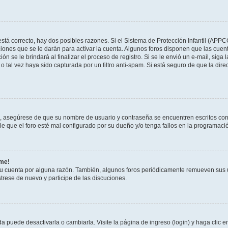
stá correcto, hay dos posibles razones. Si el Sistema de Protección Infantil (APPC
iones que se le darán para activar la cuenta. Algunos foros disponen que las cuen
ón se le brindará al finalizar el proceso de registro. Si se le envió un e-mail, siga
o tal vez haya sido capturada por un filtro anti-spam. Si está seguro de que la di
o, asegúrese de que su nombre de usuario y contraseña se encuentren escritos co
 que el foro esté mal configurado por su dueño y/o tenga fallos en la programació
rme!
su cuenta por alguna razón. También, algunos foros periódicamente remueven sus 
strese de nuevo y participe de las discuciones.
 puede desactivarla o cambiarla. Visite la página de ingreso (login) y haga clic 