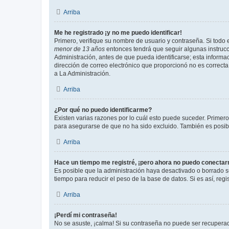
Arriba
Me he registrado ¡y no me puedo identificar!
Primero, verifique su nombre de usuario y contraseña. Si todo e
menor de 13 años
entonces tendrá que seguir algunas instrucc
Administración, antes de que pueda identificarse; esta informaci
dirección de correo electrónico que proporcionó no es correcta 
a La Administración.
Arriba
¿Por qué no puedo identificarme?
Existen varias razones por lo cuál esto puede suceder. Primer
para asegurarse de que no ha sido excluido. También es posible
Arriba
Hace un tiempo me registré, ¡pero ahora no puedo conecta
Es posible que la administración haya desactivado o borrado 
tiempo para reducir el peso de la base de datos. Si es así, regi
Arriba
¡Perdí mi contraseña!
No se asuste, ¡calma! Si su contraseña no puede ser recuperada