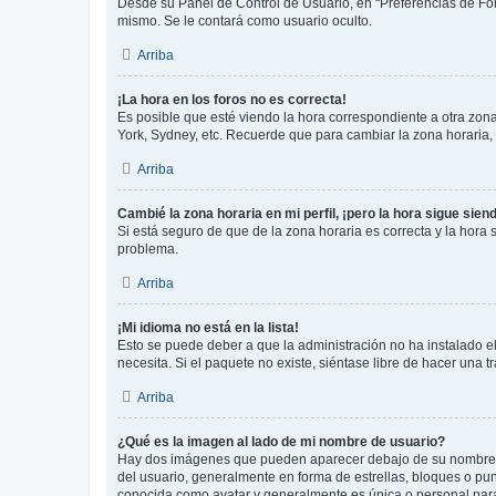
Desde su Panel de Control de Usuario, en “Preferencias de For
mismo. Se le contará como usuario oculto.
Arriba
¡La hora en los foros no es correcta!
Es posible que esté viendo la hora correspondiente a otra zona 
York, Sydney, etc. Recuerde que para cambiar la zona horaria,
Arriba
Cambié la zona horaria en mi perfil, ¡pero la hora sigue sien
Si está seguro de que de la zona horaria es correcta y la hora
problema.
Arriba
¡Mi idioma no está en la lista!
Esto se puede deber a que la administración no ha instalado el
necesita. Si el paquete no existe, siéntase libre de hacer una
Arriba
¿Qué es la imagen al lado de mi nombre de usuario?
Hay dos imágenes que pueden aparecer debajo de su nombre de u
del usuario, generalmente en forma de estrellas, bloques o pu
conocida como avatar y generalmente es única o personal par