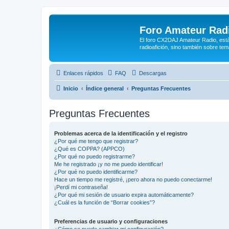
Foro Amateur Rad
El foro CX2DAJ Amateur Radio, está 
radioafición, sino también sobre te
Enlaces rápidos
FAQ
Descargas
Inicio
Índice general
Preguntas Frecuentes
Preguntas Frecuentes
Problemas acerca de la identificación y el registro
¿Por qué me tengo que registrar?
¿Qué es COPPA? (APPCO)
¿Por qué no puedo registrarme?
Me he registrado ¡y no me puedo identificar!
¿Por qué no puedo identificarme?
Hace un tiempo me registré, ¡pero ahora no puedo conectarme!
¡Perdí mi contraseña!
¿Por qué mi sesión de usuario expira automáticamente?
¿Cuál es la función de “Borrar cookies”?
Preferencias de usuario y configuraciones
¿Cómo se puede cambiar mi configuración?